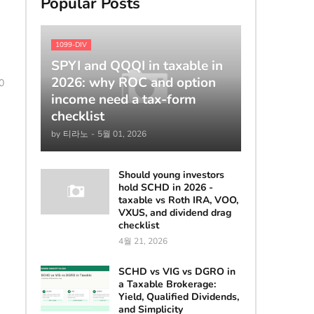
Popular Posts
1099-DIV
SPYI and QQQI in taxable in
2026: why ROC and option
0
income need a tax-form
checklist
by
티라노
-
5월 01, 2026
Should young investors
hold SCHD in 2026 -
taxable vs Roth IRA, VOO,
VXUS, and dividend drag
checklist
4월 21, 2026
SCHD vs VIG vs DGRO in
a Taxable Brokerage:
Yield, Qualified Dividends,
and Simplicity