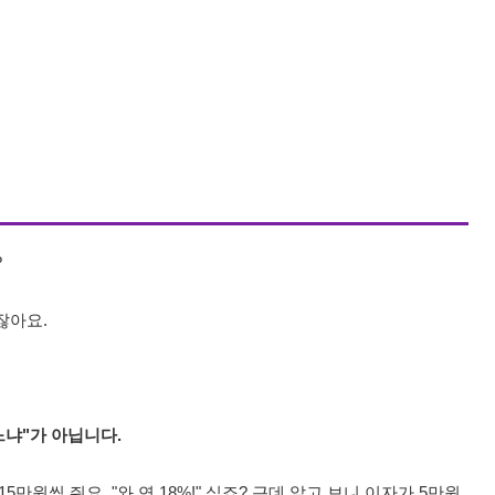
?
잖아요.
느냐"가 아닙니다.
5만원씩 줘요. "와 연 18%!" 싶죠? 근데 알고 보니 이자가 5만원