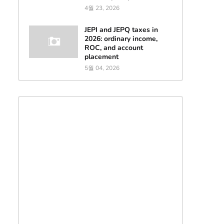
4월 23, 2026
JEPI and JEPQ taxes in
2026: ordinary income,
ROC, and account
placement
5월 04, 2026