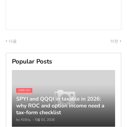
다음
이전
Popular Posts
1099-DIV
SPYI and QQQI in taxable in 2026:
why ROC and option income need a
tax-form checklist
by
티라노
-
5월 01, 2026