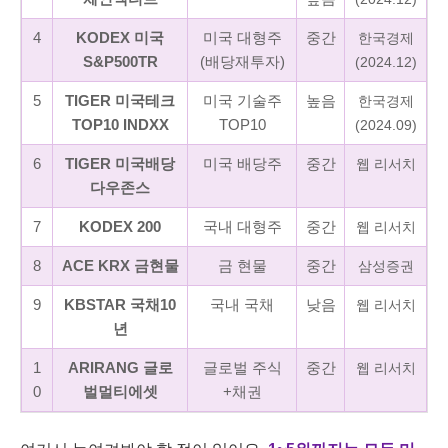
4
KODEX 미국
미국 대형주
중간
한국경제
S&P500TR
(배당재투자)
(2024.12)
5
TIGER 미국테크
미국 기술주
높음
한국경제
TOP10 INDXX
TOP10
(2024.09)
6
TIGER 미국배당
미국 배당주
중간
웹 리서치
다우존스
7
KODEX 200
국내 대형주
중간
웹 리서치
8
ACE KRX 금현물
금 현물
중간
삼성증권
9
KBSTAR 국채10
국내 국채
낮음
웹 리서치
년
1
ARIRANG 글로
글로벌 주식
중간
웹 리서치
0
벌멀티에셋
+채권