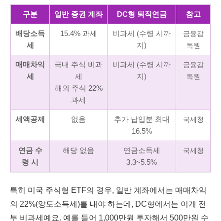
구분
일반 증권 계좌
DC형 퇴직연금
참고
배당소득
15.4% 과세
비과세 (수령 시까
금융감
세
지)
독원
매매차익
국내 주식 비과
비과세 (수령 시까
금융감
세
세
지)
독원
해외 주식 22%
과세
세액공제
없음
추가 납입분 최대
국세청
16.5%
연금 수
해당 없음
연금소득세
국세청
령 시
3.3~5.5%
특히 미국 주식형 ETF의 경우, 일반 계좌에서는 매매차익
의 22%(양도소득세)를 내야 하는데, DC형에서는 이게 전
부 비과세예요. 예를 들어 1,000만원 투자해서 500만원 수