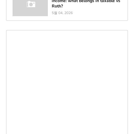
income: what belongs in taxable vs
Roth?
5월 04, 2026