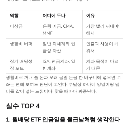
역할
어디에 두나
이유
비상금
은행 예금, CMA,
가장 빨리 꺼내야
MMF
해서
생활비 버퍼
일반 과세계좌 현
인출과 사용이 쉬
금성 자산
워서
장기 배당성
ISA, 연금계좌, 일
계좌 목적이 다르
장 포트
반계좌
기 때문
생활비로 꺼내 쓸 돈과 오래 굴릴 돈을 한 바구니에 넣으면, 계
좌는 편해 보여도 판단이 꼬인다. 수납장 하나에 양말이랑 냄
비를 같이 넣는 느낌이다. 찾을 때마다 짜증난다.
실수 TOP 4
1. 월배당 ETF 입금일을 월급날처럼 생각한다