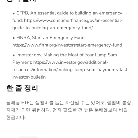
CFPB, An essential guide to building an emergency
fund: https://www.consumerfinance.gov/an-essential-
guide-to-building-an-emergency-fund/
FINRA, Start an Emergency Fund:
https://www.finra.org/investors/start-emergency-fund
Investor.gov, Making the Most of Your Lump Sum
Payment: https://www.investor.gov/additional-
resources/information/making-lump-sum-payments-last-
investor-bulletin
한 줄 정리
월배당 ETF는 생활비를 돕는 자산일 수는 있어도, 생활비 통장
자체가 되면 위험하다. 먼저 필요한 건 높은 분배율보다
버틸
이다.
현금