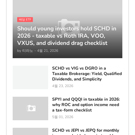
배당 ETF
Should young investors hold SCHD in
2026 - taxable vs Roth IRA, VOO,
VXUS, and dividend drag checklist
by
티라노
-
4월 21, 2026
SCHD vs VIG vs DGRO in a
Taxable Brokerage: Yield, Qualified
Dividends, and Simplicity
4월 23, 2026
SPYI and QQQI in taxable in 2026:
why ROC and option income need
a tax-form checklist
5월 01, 2026
SCHD vs JEPI vs JEPQ for monthly