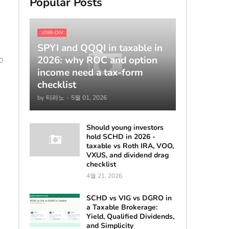
Popular Posts
1099-DIV
SPYI and QQQI in taxable in
2026: why ROC and option
0
income need a tax-form
checklist
by
티라노
-
5월 01, 2026
Should young investors
hold SCHD in 2026 -
taxable vs Roth IRA, VOO,
VXUS, and dividend drag
checklist
4월 21, 2026
SCHD vs VIG vs DGRO in
a Taxable Brokerage:
Yield, Qualified Dividends,
and Simplicity