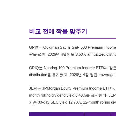
비교 전에 짝을 맞추기
GPIX는 Goldman Sachs S&P 500 Premium Incom
략을 쓰며, 2026년 4월에도 8.50% annualized di
GPIQ는 Nasdaq-100 Premium Income ETF다. 같은
distribution을 유지했고, 2026년 4월 평균 covera
JEPI는 JPMorgan Equity Premium Income ETF다. 
month rolling dividend yield 8.40%를 표시한다. 
기준 30-day SEC yield 12.70%, 12-month rolling 